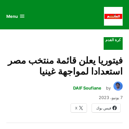
au
to
nu
nt
Menu
al
العالم
الرياضي
POSTED
كرة القدم
IN
فيتوريا يعلن قائمة منتخب مصر
استعدادا لمواجهة غينيا
DAIF Soufiane
by
7 يونيو، 2023
فيس بوك
X