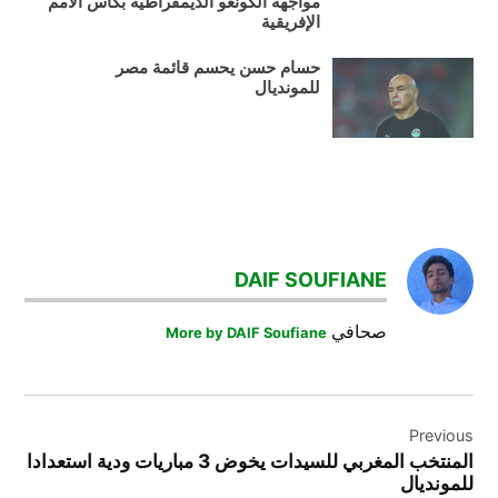
مواجهة الكونغو الديمقراطية بكأس الأمم
الإفريقية
حسام حسن يحسم قائمة مصر
للمونديال
TAGGED:
غينيا
DAIF SOUFIANE
فيتوريا
صحافي
More by DAIF Soufiane
كرة_القدم
تصفّح
Previous
المقالات
المنتخب المغربي للسيدات يخوض 3 مباريات ودية استعدادا
للمونديال