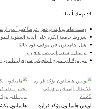
قد يهمك أيضا:
وست هام يونايتد يرفض عرضاً كبيراً من ار
شروط جامعة الكرة على أندية البطولة للمو
هيل: هاميلتون في موقف قوة حاليًا
ارسنال يسعى إلى ضم هافيرتز
فورمولا إي: تتويج البلجيكي ستوفيل فاندورن ب
لويس هاميلتون يؤكد قراره
هاميلتون يك