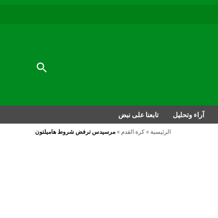
au
to
nu
nt
al
Open
Search
آراء وتحليل
تابعنا على نبض
الرئيسية
»
كرة القدم
»
مرسيدس ترفض شروط هاميلتون