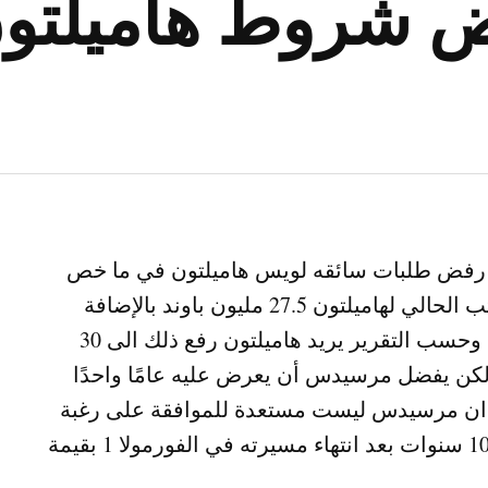
 شروط هاميلتو
رفض طلبات سائقه لويس هاميلتون في ما خص
المفاوضات الجارية حول تجديد عقده. يبلغ الراتب الحالي لهاميلتون 27.5 مليون باوند بالإضافة
إلى 15 مليون باوند مكافأة في حال فاز باللقب. وحسب التقرير يريد هاميلتون رفع ذلك الى 30
 ولكن يفضل مرسيدس أن يعرض عليه عامًا واحدًا
رير ان مرسيدس ليست مستعدة للموافقة على رغبة
هاميلتون في الحصول على منصب سفير لمدة 10 سنوات بعد انتهاء مسيرته في الفورمولا 1 بقيمة