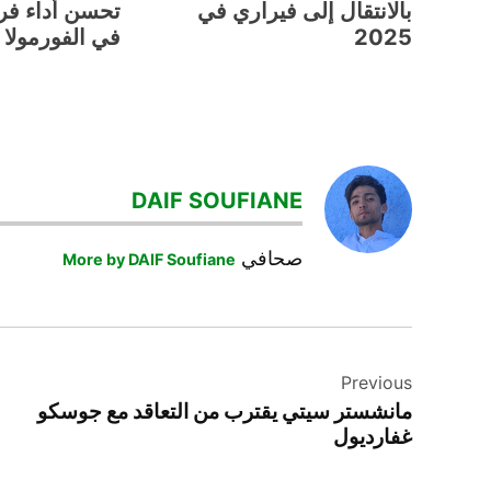
بالانتقال إلى فيراري في
تحسن أداء ف
2025
في الفورمولا 1
TAGGED:
الفورمولا
DAIF SOUFIANE
1
هاميلتون
صحافي
More by DAIF Soufiane
تصفّح
Previous
المقالات
مانشستر سيتي يقترب من التعاقد مع جوسكو
غفارديول