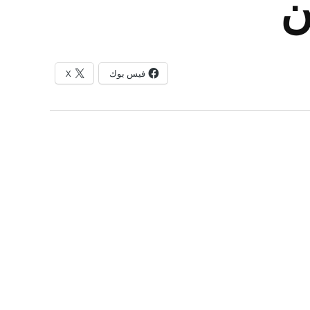
ن
فيس بوك
X