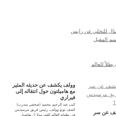
سنال للتخلي عن رايس
سم المقبل
طلاً للعالم
وولف يكشف عن حديثه المثير
مع هاميلتون حول انتقاله إلى
فيراري
كتب عبد الرحيم بنحميد (صحفي متدرب)
كشف توتو وولف، رئيس فريق مرسيدس
شف عن سر
في بطولة العالم للفورمولا 1، تفاصيل