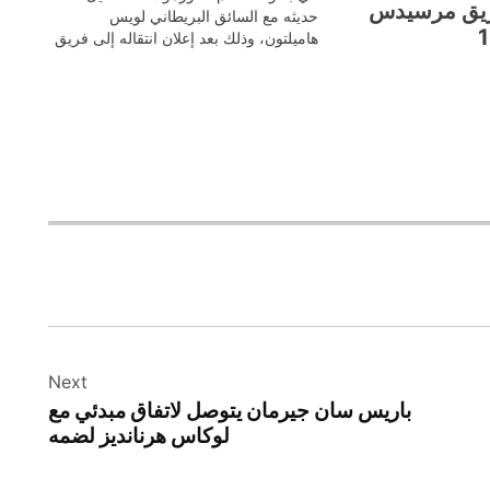
ريق مرسيدس
حديثه مع السائق البريطاني لويس
هاميلتون، وذلك بعد إعلان انتقاله إلى فريق
فيراري بداية من الموسم المقبل. توتو
وولف يتحدث عن انتقال هاميلتون إلى
فيراري أكد وولف أنه ناقش مع هاميلتون
فكرة…
Next
باريس سان جيرمان يتوصل لاتفاق مبدئي مع
لوكاس هرنانديز لضمه