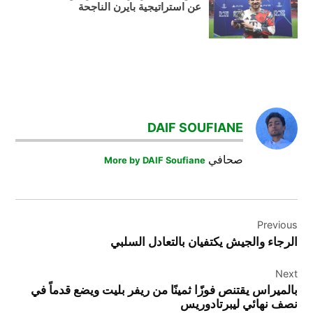
عن استراتيجية بايرن الناجحة
TAGGED:
المغرب
DAIF SOUFIANE
المنتخب
المغربي
صحافي
More by DAIF Soufiane
تصفيات
كأس
العالم
تصفّح
2026
Previous
المقالات
دوري
الرجاء والجيش يكتفيان بالتعادل السلبي
أبطال
أوروبا
Next
بالميراس يقتنص فوزًا ثمينًا من ريفر بليت ويضع قدماً في
وليد
نصف نهائي ليبرتادوريس
الركراكي