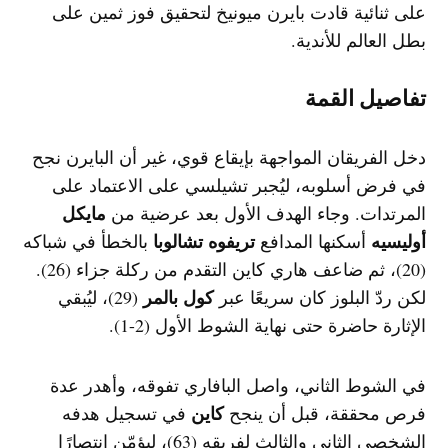
على ثنائية قادت بايرن ميونيخ لتحقيق فوز ثمين على
بطل العالم للأندية.
تفاصيل القمة
دخل الفريقان المواجهة بإيقاع قوي، غير أن البايرن نجح
في فرض أسلوبه، ليُجبر تشيلسي على الاعتماد على
مايكل
المرتدات. وجاء الهدف الأول بعد عرضية من
أوليسيه
تريفوه تشالوبا
أسكنها المدافع
بالخطأ في شباكه
(20)، ثم ضاعف هاري كاين التقدم من ركلة جزاء (26).
كول بالمر
لكن ردّ البلوز كان سريعًا عبر
(29)، ليُبقي
الإثارة حاضرة حتى نهاية الشوط الأول (2-1).
في الشوط الثاني، واصل البافاري تفوقه، وأهدر عدة
كاين
فرص محققة، قبل أن ينجح
في تسجيل هدفه
الشخصي الثاني والثالث لفريقه (63)، ليؤمّن انتصارًا