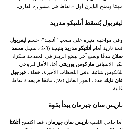
مهمًا ويمنح البايرن أول 3 نقاط في مشواره القاري.
ليفربول يُسقط أتلتيكو مدريد
ليفربول
وفي مواجهة مثيرة على ملعب “أنفيلد”، حسم
أتلتيكو مدريد
محمد
قمة نارية أمام
بنتيجة (3-2). سجل
صلاح
هدفًا وصنع آخر ليضع الريدز في المقدمة مبكرًا،
ماركوس يورينتي
لكن الإسباني
أعاد الأمل للروخي
فيرجيل
بلانكوس بثنائية. وفي اللحظات الأخيرة، خطف
فان دايك
هدف الفوز القاتل (92)، مانحًا فريقه 3 نقاط
غالية.
باريس سان جيرمان يبدأ بقوة
باريس سان جيرمان
أتلانتا
أما حامل اللقب
، فقد اكتسح