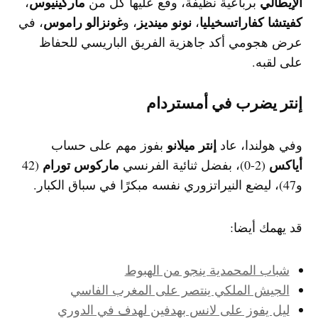
الإيطالي
ماركينيوس
برباعية نظيفة، وقع عليها كل من
،
كفيتشا كفاراتسخيليا
نونو مينديز
غونزالو راموس
،
، و
، في
عرض هجومي أكد جاهزية الفريق الباريسي للحفاظ
على لقبه.
إنتر يضرب في أمستردام
إنتر ميلانو
وفي هولندا، عاد
بفوز مهم على حساب
أياكس
ماركوس تورام
(2-0)، بفضل ثنائية الفرنسي
(42
و47)، ليضع النيراتزوري نفسه مبكرًا في سباق الكبار.
قد يهمك أيضا:
شباب المحمدية ينجو من الهبوط
الجيش الملكي ينتصر على المغرب الفاسي
ليل يفوز على لانس بهدفين لهدف في الدوري