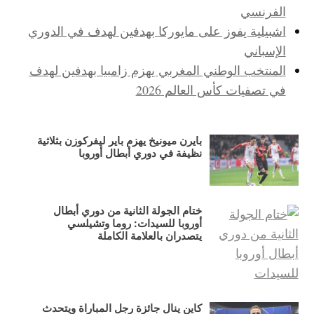
الفرنسي
اشبيلية يفوز على مايوركا بهدفين لهدف في الدوري
الإسباني
المنتخب الوطني المغربي يهزم زامبيا بهدفين لهدف
في تصفيات كأس العالم 2026
بايرن ميونيخ يهزم باير ليفركوزن بثلاثية
نظيفة في دوري أبطال أوروبا
ختام الجولة الثانية من دوري أبطال
أوروبا للسيدات: روما وتشيلسي
يتصدران بالعلامة الكاملة
كاين ينال جائزة رجل المباراة ويتحدث