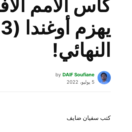
النهائي!
by
DAIF Soufiane
5 يوليو، 2022
كتب سفيان ضايف