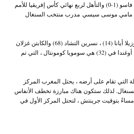
بعد ساعات قليلة من فوز السنغال على بوركينا فاسو (1-0) والتأهل لربع نهائي كأس إفريقيا للأمم
اعبات مامي موسى سيسي مدرب منتخب السنغال
قام لاعبو رينولد بيدرو بالمهمة بفضل أهداف روزيلا أيانا (14) ، نسرين التشاد (68) والكابتن غزلان
شباك ، وهي أيضًا هدّاف ركلة جزاء (84). هداف أوغندا في (32) هي سومويا كومونتال ، التي تم
ولة التي تقام على أرضه ، يحتل المغرب المركز
سنغال. لذلك ستكون هناك مبارزة تخطف الأنفاس
ن اللبوات ، الجمعة 9 يوليوز في الساعة 8:00 مساءً بتوقيت جرينتش ، لتحتل المركز الأول في