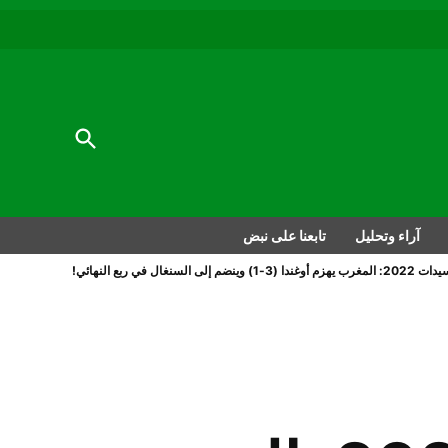
au
to
nu
nt
al
Open
Search
آراء وتحليل
تابعنا على نبض
نغال في ربع النهائي!