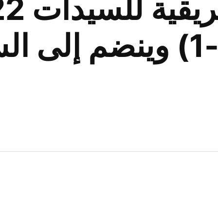
يهزم أوغندا (3-1) وينضم