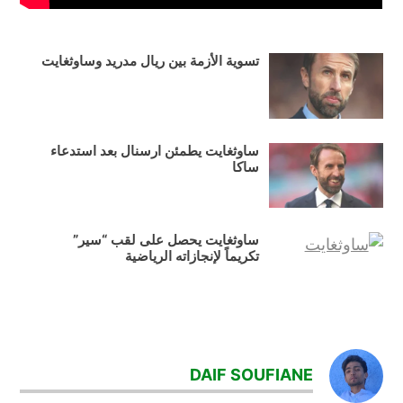
تسوية الأزمة بين ريال مدريد وساوثغايت
ساوثغايت يطمئن ارسنال بعد استدعاء
ساكا
ساوثغايت يحصل على لقب “سير”
تكريماً لإنجازاته الرياضية
TAGGED:
ساوثغايت
DAIF SOUFIANE
كرة_القدم