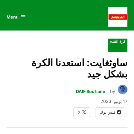
au
to
nu
nt
Menu
al
العالم
الرياضي
POSTED
كرة القدم
IN
ساوثغايت: استعدنا الكرة
بشكل جيد
DAIF Soufiane
by
17 يونيو، 2023
فيس بوك
X