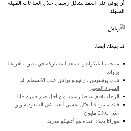
أن يوقع على العقد بشكل رسمي خلال الساعات القليلة
المقبلة.
قد يهمك أيضا:
منتخب التايكواندو يستعد للمشاركة في بطولة افريقيا
برواندا
نادي يوفنتوس : زانيولو يوافق على الانضمام إلى
السيدة العجوز
الرجاء يقدم عرضا رسميا من أجل ضم حمزة خابا
قائد ماينز: لا أتخيّل نفسي ألعب في السعودية ولو
حتّى بـ200 مليون!
موراتا يجدّد عقده مع أتلتيكو مدريد