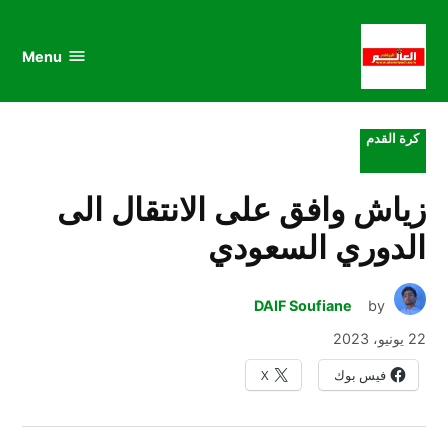
au
to
nu
nt
Menu
al
العالم
الرياضي
POSTED
كرة القدم
IN
زياش وافق على الانتقال الى
الدوري السعودي
DAIF Soufiane
by
22 يونيو، 2023
فيس بوك
X