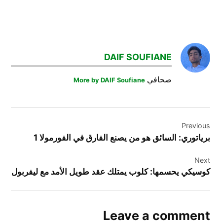
TAGGED:
الدوري
DAIF SOUFIANE
السعودي
حكيم
صحافي
More by DAIF Soufiane
زياش
كرة_القدم
تصفّح
Previous
المقالات
برياتوري: السائق هو من يصنع الفارق في الفورمولا 1
Next
كوسيكي يحسمها: كلوب يمتلك عقد طويل الأمد مع ليفربول
Leave a comment