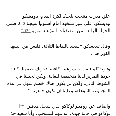
علق مدرب منتخب ​بلجيكا​ لكرة القدم، دومينيكو
تيديسكو، على فوز منتخبه امام ​استونيا​ بنتيجة 3-0، ضمن
الجولة الرابعة من التصفيات المؤهلة ل
​يورو 2024
​​.
وقال تيديسكو: “سعيد بالنقاط الثلاثة، فليس من السهل
الفوز هنا”.
وتابع: “لم نلعب بالسرعة الكافية لتحريك خصمنا، كانت
جودة التمرير لدينا منخفضة للغاية، ولكن تحسنا في
الشوط الثاني. ولكن لن يكون هناك خصم سهل في هذه
المجموعة المؤهلة، وعلينا ان نكون جاهزين”.
واضاف عن روميلو لوكاكو الذي سجل هدفين: “”ان
لوكاكو في حالة جيدة، إنه مهم للمنتخب، وأنا سعيد جدًا