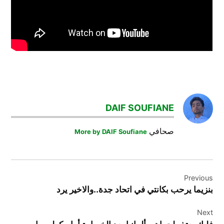
TAGGED:
تيديسكو
DAIF SOUFIANE
كرة_القدم
صحافي
More by DAIF Soufiane
تصفّح
Previous
المقالات
بنزيما يرحب بكانتي في اتحاد جدة..والاخير يرد
Next