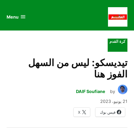
au
to
nu
nt
Menu
al
العالم
الرياضي
POSTED
كرة القدم
IN
تيديسكو: ليس من السهل
الفوز هنا
DAIF Soufiane
by
21 يونيو، 2023
فيس بوك
X