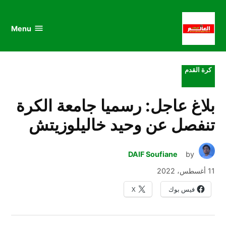
au
to
nu
nt
Menu
al
العالم
الرياضي
POSTED
كرة القدم
IN
بلاغ عاجل: رسميا جامعة الكرة
تنفصل عن وحيد خاليلوزيتش
DAIF Soufiane
by
11 أغسطس، 2022
فيس بوك
X