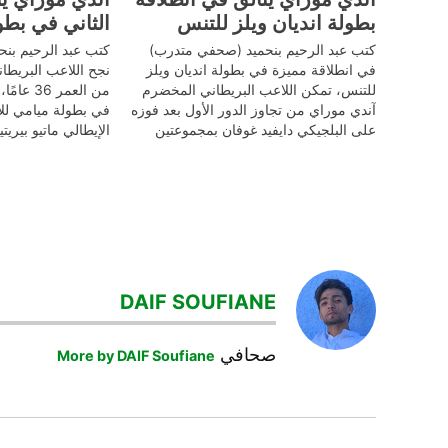
بطولة انديان ويلز للتنس
الثاني في بطو
كتب عبد الرحيم بنحميد (صحفي متدرب)
كتب عبد الرحيم بن
في انطلاقة مميزة في بطولة انديان ويلز
نجح اللاعب البريطان
للتنس، تمكن اللاعب البريطاني المخضرم
من العمر 
آندي موراي من تجاوز الدور الأول بعد فوزه
في بطولة ميامي للأ
على البلجيكي دايفيد غوفان بمجموعتين
الإيطالي ماتيو بيريت
نظيفتين. احتاج موراي إلى ساعة وعشرين
دقيقة فقط لتحقيق الفوز بنتيجة 6-3 و6-2،
وقال بعد المباراة إن نجاحه في…
المباراة، أعرب مو
TAGGED:
آندي
DAIF SOUFIANE
موراي
بطولة
صحافي
More by DAIF Soufiane
نوتنغهام
تصفّح