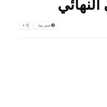
النهائي
فيس بوك
X