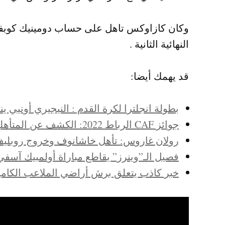
النهائية الثانية .
قد يهمك أيضا:
بطولة انجلترا لكرة القدم : النيجيري أونيي ي
جوائز CAF الرباط 2022: الكشف عن المتأهلين الثلاثة للتصفيات النهائية في كل فئة
رولان غاروس: تأهل خاشانوف وخروج روبلي
فصيل الـ”وينرز” يقاطع مباراة أولمبيك آسفي
خبر كاذب يتعلق برش أراضي الملاعب الكامي