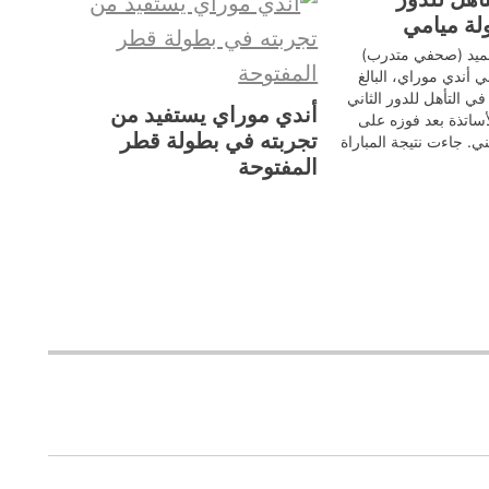
لة ميامي
حميد (صحفي متدرب)
ي أندي موراي، البالغ
36 عامًا، في التأهل للدور الثاني
أندي موراي يستفيد من
ساتذة بعد فوزه على
تجربته في بطولة قطر
يني. جاءت نتيجة المباراة
التي استمرت لمدة ساعتين و48 دقيقة
المفتوحة
بنتيجة 4-6 و6-3 و6-4. وفي تصريحاته بعد
راي عن…