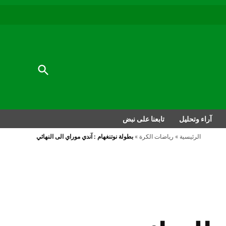
au
to
nu
nt
al
Open
Search
آراء وتحليل
تابعنا على نبض
الرئيسية
»
رياضات الكرة
»
بطولة نوتنغهام : آندي موراي الى النهائي