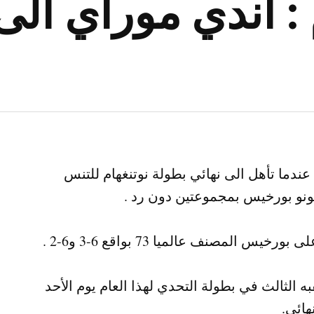
: آندي موراي الى 
دما تأهل الى نهائي ​بطولة نوتنغهام للتنس​
موراي البالغ من العمر 36 عامًا لقبه الثالث في بطولة التحدي لهذا العام يوم الأحد
هائي.