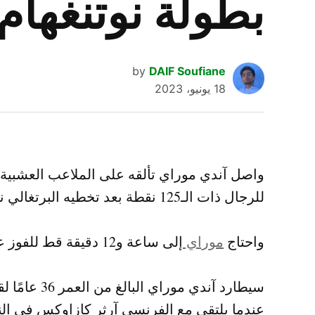
بطولة نوتنغهام 
by
DAIF Soufiane
18 يونيو، 2023
واصل آندي موراي تألقه على الملاعب العشبية عن
للرجال ذات الـ125 نقطة بعد تخطيه البرتغالي نونو بورخيس بمجموعتين دون رد .
واحتاج
موراي
إلى ساعة و12 دقيقة قط للفوز على بورخيس المصنف عالميا 73 بواقع 6-3 و6-2 .
سيطارد آندي 
عندما يلتقي مع الفرنسي آرثر كازاوكس في الن