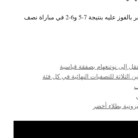
وكان كازاوكس تاهل على حساب دومينيك كوبفر بالفوز عليه بنتيجة 7-5 و6-2 في مباراة نصف
نتقل إلى نوتنغهام بصفقة قياسية
ف
رونية بطلاء أخضر