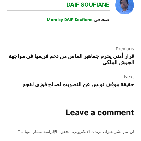
DAIF SOUFIANE
المغرب
صحافي
More by DAIF Soufiane
المنتخب
المغربي
باناثينايكوس
تصفّح
تصفيات
Previous
المقالات
كأس
قرار أمني يحرم جماهير الماص من دعم فريقها في مواجهة
العالم
الجيش الملكي
2026
Next
مارسيليا
حقيقة موقف تونس عن التصويت لصالح فوزي لقجع
وليد
الركراكي
Leave a comment
لن يتم نشر عنوان بريدك الإلكتروني.
الحقول الإلزامية مشار إليها بـ
*