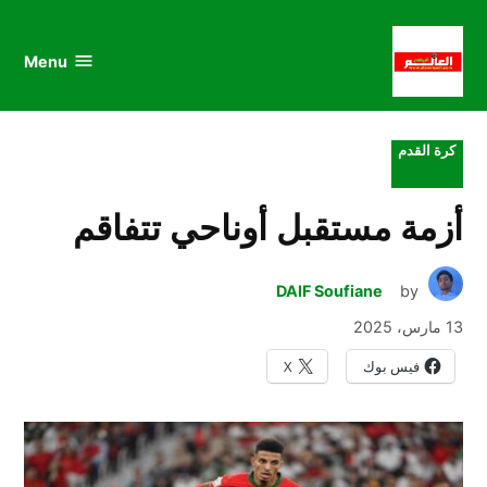
au
to
nu
nt
Menu
al
العالم
الرياضي
POSTED
كرة القدم
IN
أزمة مستقبل أوناحي تتفاقم
DAIF Soufiane
by
13 مارس، 2025
فيس بوك
X