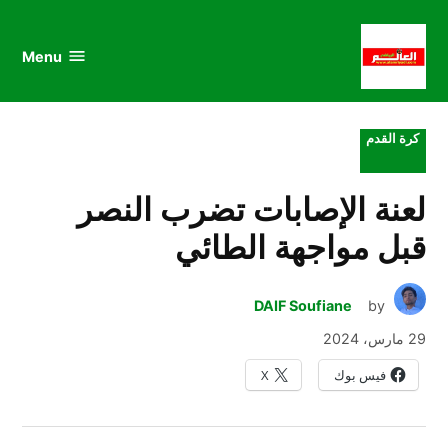
au
to
nu
nt
Menu
al
العالم
الرياضي
POSTED
كرة القدم
IN
لعنة الإصابات تضرب النصر
قبل مواجهة الطائي
DAIF Soufiane
by
29 مارس، 2024
فيس بوك
X