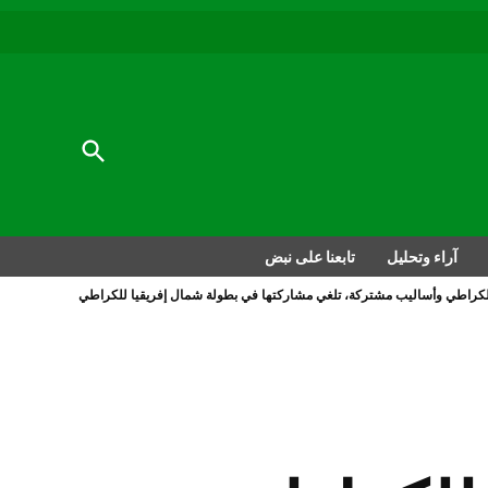
au
to
nu
nt
al
Open
Search
آراء وتحليل
تابعنا على نبض
 للكراطي وأساليب مشتركة، تلغي مشاركتها في بطولة شمال إفريقيا للكراطي