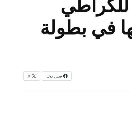
 للكراطي
ا في بطولة
فيس بوك
X