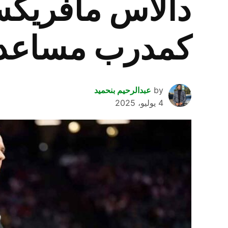
دالاس مافريكس
كمدرب مساعد ر
by
عبدالرحيم بنحميد
4 يوليو، 2025