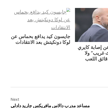
جايسون كيد يدافع بحماس عن
لوكا دونكيتش بعد الانتقادات
ن إصابة كايري
ث غريب” ولا
دقائق اللعب
Next
مساعد مدرب دالاس مافريكس جاريد دادلي