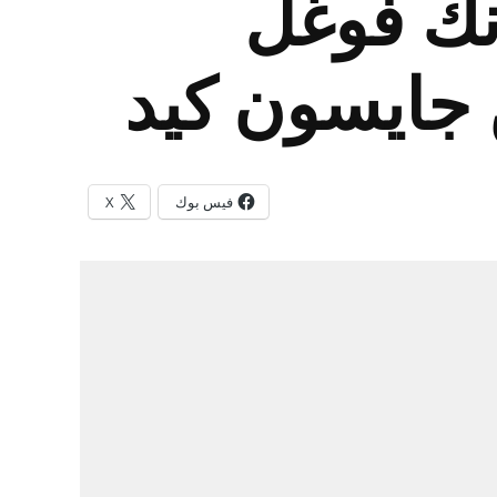
نك فوغل
 جايسون كيد
فيس بوك
X