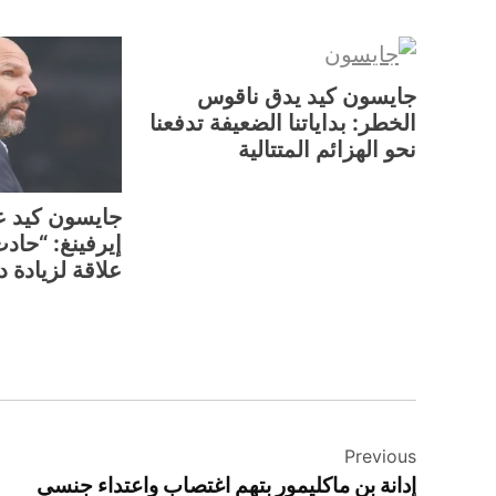
جايسون كيد يدق ناقوس
الخطر: بداياتنا الضعيفة تدفعنا
نحو الهزائم المتتالية
جايسون كيد ع
إيرفينغ: “حاد
علاقة لزيادة 
TAGGED:
تصفّح
NBA
المغرب
Previous
المقالات
إدانة بن ماكليمور بتهم اغتصاب واعتداء جنسي
المنتخب