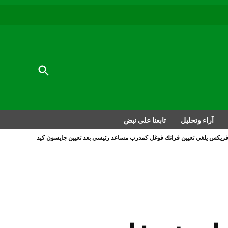
au
to
nu
nt
al
Open
Search
آراء وتحليل
تابعنا على نبض
فريكس يلغي تعيين فرانك فوغل كمدرب مساعد رئيسي بعد تعيين جايسون كيد