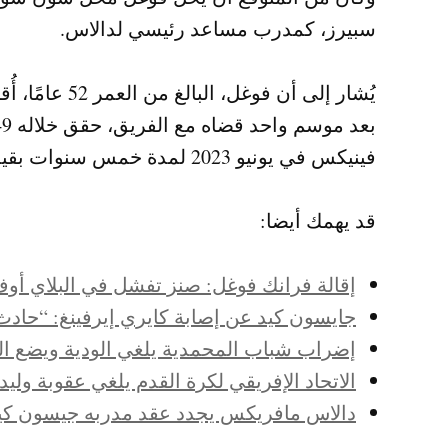
سبيرز، كمدرب مساعد رئيسي لدالاس.
فينيكس في يونيو 2023 لمدة خمس سنوات بقيمة 31 مليون دولار قبل إقالته.
قد يهمك أيضا:
إقالة فرانك فوغل: صنز تفشل في البلاي أوف
جايسون كيد عن إصابة كايري إيرفينغ: “حادث 
إضراب شباب المحمدية يلغي الودية ويضع ال
الاتحاد الإفريقي لكرة القدم يلغي عقوبة وليد
دالاس مافريكس يجدد عقد مدربه جيسون كيد 