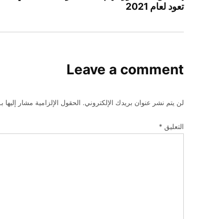
تعود لعام 2021
المغربي
تصفيات
كأس
العالم
2026
Leave a comment
جايسون
كيد
لن يتم نشر عنوان بريدك الإلكتروني.
الحقول الإلزامية مشار إليها بـ
دالاس
مافريكس
التعليق
*
فرانك
فوغل
كرة
السلة
وليد
الركراكي