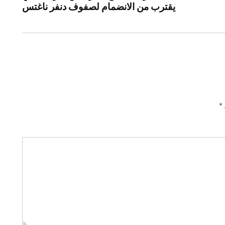
يقترب من الانضمام لصفوف دنفر ناغتس
*