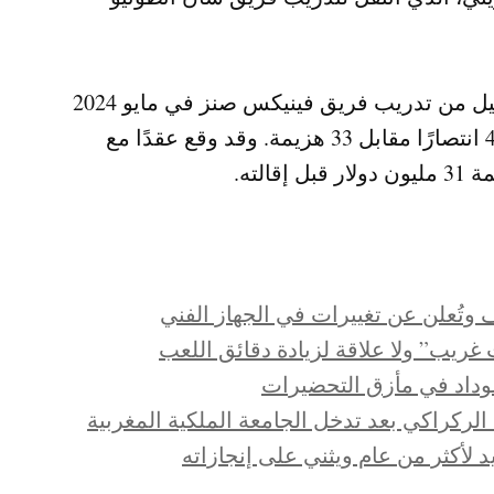
يُشار إلى أن فوغل، البالغ من العمر 52 عامًا، أُقيل من تدريب فريق فينيكس صنز في مايو 2024
بعد موسم واحد قضاه مع الفريق، حقق خلاله 49 انتصارًا مقابل 33 هزيمة. وقد وقع عقدًا مع
 وتُعلن عن تغييرات في الجهاز الفني
غريب” ولا علاقة لزيادة دقائق اللعب
وداد في مأزق التحضيرات
 الركراكي بعد تدخل الجامعة الملكية المغربية
لأكثر من عام ويثني على إنجازاته