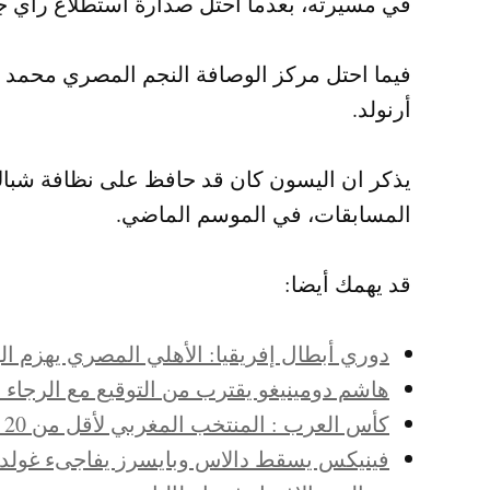
في مسيرته، بعدما احتل صدارة استطلاع رأي جم
فيما احتل مركز الوصافة النجم المصري ​محمد ص
أرنولد.
المسابقات، في الموسم الماضي.
قد يهمك أيضا:
دوري أبطال إفريقيا: الأهلي المصري يهزم الود
هاشم دومينيغو يقترب من التوقيع مع الرجاء 
كأس العرب : المنتخب المغربي لأقل من 20 سنة يتفوق على نظيره السوداني برباعية حاسمة
فينيكس يسقط دالاس وبايسرز يفاجىء غولد