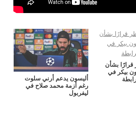
 قرارًا بشأن
ن بيكر في
أليسون يدعم أرني سلوت
رابطة
رغم أزمة محمد صلاح في
ليفربول