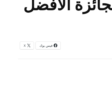
جائزة الافضل
فيس بوك
X