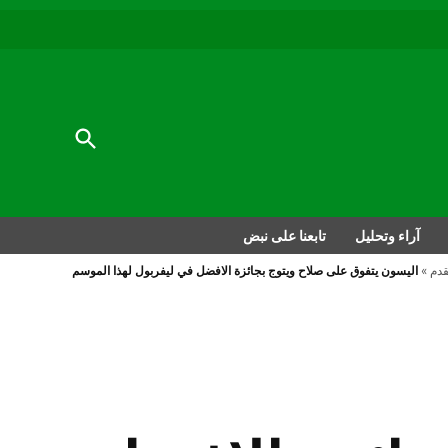
au
to
nu
nt
al
Open
Search
آراء وتحليل
تابعنا على نبض
قدم
»
اليسون يتفوق على صلاح ويتوج بجائزة الافضل في ليفربول لهذا الموسم