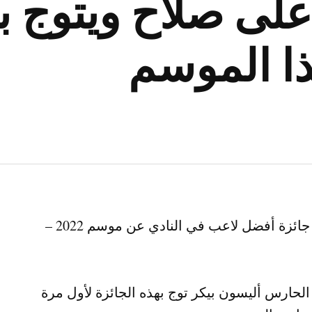
لى صلاح ويتوج ب
ذا الموسم
حقق حارس مرمى فريق ​ليفربول​ أليسون بيكر جائزة أفضل لاعب في النادي عن موسم 2022 –
الحارس أليسون بيكر توج بهذه الجائزة لأول مرة