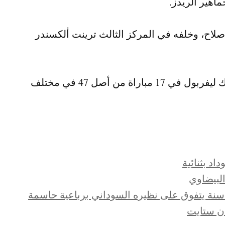
اهير الريدز.
لاح​، وخلفه في المركز الثالث ترينت ألكسندر
يذكر ان اليسون كان قد حافظ على نظافة شباك ليفربول في 17 مباراة من أصل 47 في مختلف
اد بثنائية
البيضاوي
ن ستايت