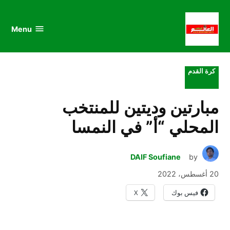
au
to
nu
nt
Menu
al
العالم
الرياضي
POSTED
كرة القدم
IN
مبارتين وديتين للمنتخب
المحلي “أ” في النمسا
DAIF Soufiane
by
20 أغسطس، 2022
فيس بوك
X