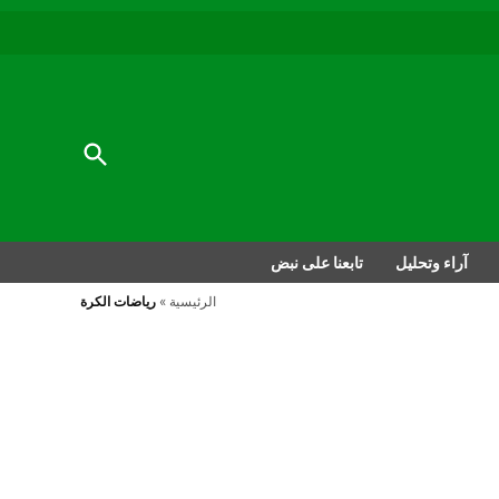
au
to
nu
nt
al
Open
Search
آراء وتحليل
تابعنا على نبض
الرئيسية
»
رياضات الكرة