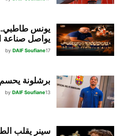
يونس طاطبي… اب
يواصل صناعة ال
17 يوليو، 2026
DAIF Soufiane
by
برشلونة يحسم 
13 يوليو، 2026
DAIF Soufiane
by
سينر يقلب الط