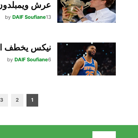
عرش ويمبلدون
13 يوليو، 2026
DAIF Soufiane
by
نيكس يخطف الفوز
6 يونيو، 2026
DAIF Soufiane
by
تعدد
3
2
1
صفحات
المقالات