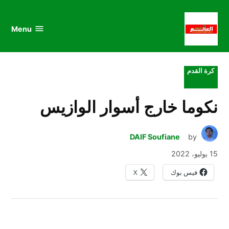
au
to
nu
nt
Menu
al
العالم
الرياضي
POSTED
كرة القدم
IN
نكوما خارج أسوار الوازيس
DAIF Soufiane
by
15 يوليو، 2022
فيس بوك
X