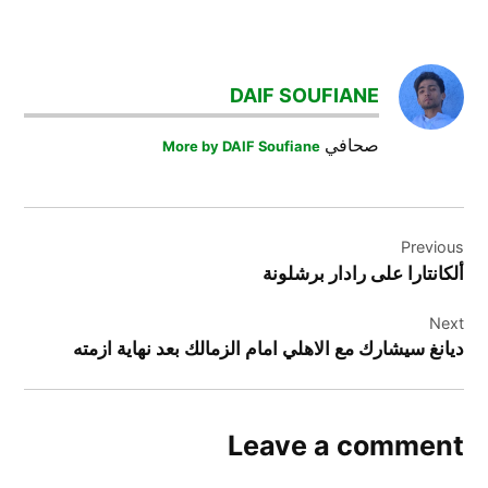
TAGGED:
سافيتش
DAIF SOUFIANE
كرة_القدم
صحافي
More by DAIF Soufiane
لاتسيو
تصفّح
Previous
المقالات
ألكانتارا على رادار برشلونة
Next
ديانغ سيشارك مع الاهلي امام الزمالك بعد نهاية ازمته
Leave a comment