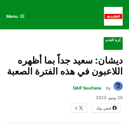
au
to
nu
nt
Menu
al
العالم
الرياضي
POSTED
كرة القدم
IN
ديشان: سعيد جداً بما أظهره
اللاعبون في هذه الفترة الصعبة
DAIF Soufiane
by
20 يونيو، 2023
فيس بوك
X