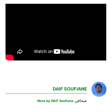
TAGGED:
ديشان
DAIF SOUFIANE
كرة_القدم
صحافي
More by DAIF Soufiane