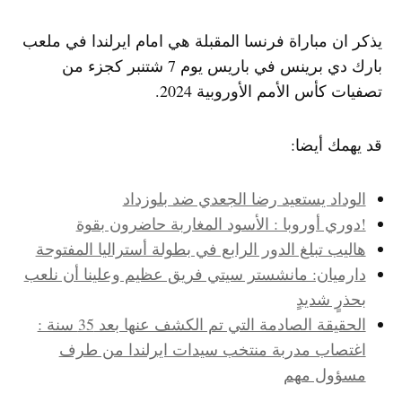
يذكر ان مباراة فرنسا المقبلة هي امام ايرلندا في ملعب
بارك دي برينس في باريس يوم 7 شتنبر كجزء من
تصفيات كأس الأمم الأوروبية 2024.
قد يهمك أيضا:
الوداد يستعيد رضا الجعدي ضد بلوزداد
!دوري أوروبا : الأسود المغاربة حاضرون بقوة
هاليب تبلغ الدور الرابع في بطولة أستراليا المفتوحة
دارميان: مانشستر سيتي فريق عظيم وعلينا أن نلعب
بحذرٍ شديدٍ
الحقيقة الصادمة التي تم الكشف عنها بعد 35 سنة :
اغتصاب مدربة منتخب سيدات ايرلندا من طرف
مسؤول مهم