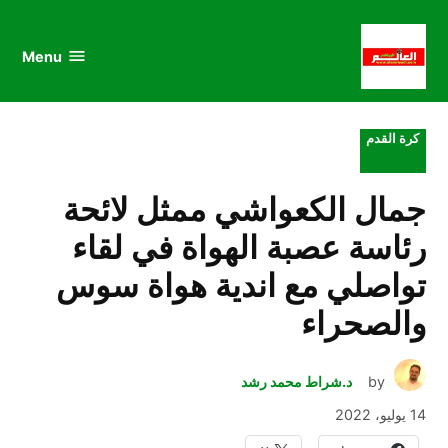
au
to
nu
nt
Menu
al
العالم
الرياضي
POSTED
كرة القدم
IN
جمال الكعواشي ممثل لائحة
رئاسة عصبة الهواة في لقاء
تواصلي مع اندية هواة سوس
والصحراء
by
د.شراط محمد رشد
14 يوليو، 2022