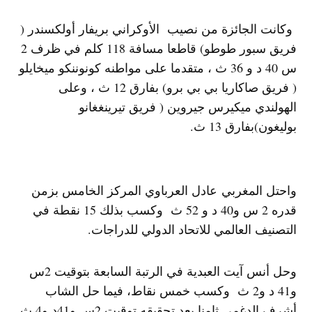
وكانت الجائزة من نصيب الأوكراني بريفار أولكسندر (
فريق سبور طوطو) قاطعا مسافة 118 كلم في ظرف 2
س 40 د و 36 ث ، متقدما على مواطنه كونوننكو ميخايلو
( فريق صاكاريا بي بي برو) بفارق 12 ث ، وعلى
الهولندي ميكيرس جيروين ( فريق تيرينغغانو
بوليغون)بفارق 13 ث.
واحتل المغربي عادل العرباوي المركز الخامس بزمن
قدره 2 س و40 د و 52 ث وكسب بذلك 15 نقطة في
التصنيف العالمي للاتحاد الدولي للدراجات.
وحل أنس آيت العبدية في الرتبة السابعة بتوقيت 2س
و41 د و2 ث وكسب خمس نقاط، فيما حل الشاب
أشرف الدغمي ثامنا بعد تحقيقه توقيت 2س و41د و4 ث