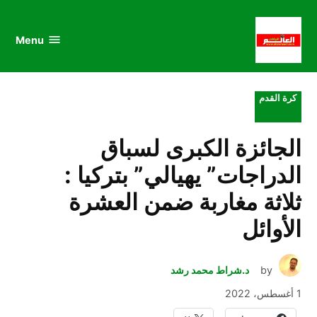
au
to
nu
nt
Menu
al
العالم
الرياضي
POSTED
كرة القدم
IN
الجائزة الكبرى لسباق
الدراجات” يهيالي” بتركيا :
ثلاثة مغاربة ضمن العشرة
الأوائل
by
د.شراط محمد رشد
1 أغسطس، 2022